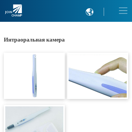

Интраоральная камера