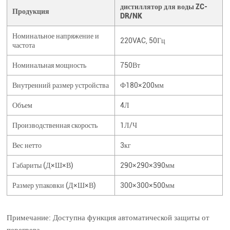
дистиллятор для воды ZC-
Продукция
DR/NK
Номинальное напряжение и
220VAC, 50Гц
частота
Номинальная мощность
750Вт
Внутренний размер устройства
Ф180×200мм
Объем
4Л
Производственная скорость
1Л/Ч
Вес нетто
3кг
Габариты (Д×Ш×В)
290×290×390мм
Размер упаковки (Д×Ш×В)
300×300×500мм
Примечание: Доступна функция автоматической защиты от