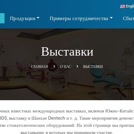
Engl
Продукция
Примеры сотрудничества
Сбыт
Выставки
ГЛАВНАЯ
О НАС
ВЫСТАВКИ
ичных известных международных выставках, включая Южно-Китайс
 IDS, выставку в Шанхае Dentech и т. д. Такие мероприятия демон
стве стоматологических оборудований. На этой странице мы пригла
выставками, в которых мы принимали участие.