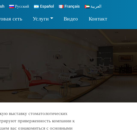
ish
Русский
Español
Français
العربية
овая сеть
Услуги
Видео
Контакт
кую выставку стоматологических
стрируют приверженность компании к
шаем вас ознакомиться с основными